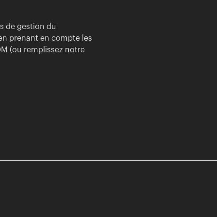
es de gestion du
en prenant en compte les
DM (ou remplissez notre
Partage ton talent avec nous
jobs@akufen.ca