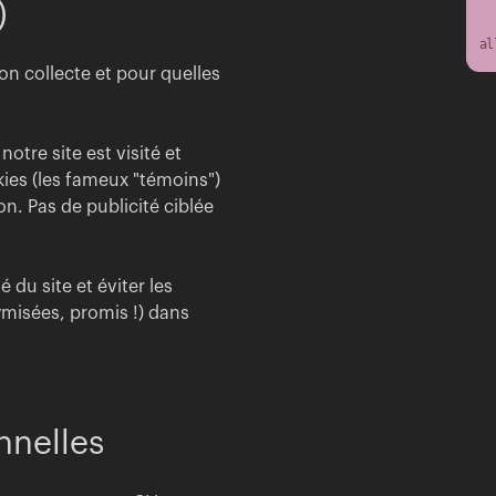
)
al
'on collecte et pour quelles
otre site est visité et
kies (les fameux "témoins")
n. Pas de publicité ciblée
 du site et éviter les
ymisées, promis !) dans
nnelles