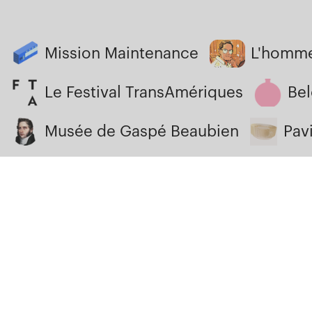
Mission Maintenance
L'homme 
Le Festival TransAmériques
Be
Musée de Gaspé Beaubien
Pav
6640 de l’Esplanade #201, Montréal
514 656 0976